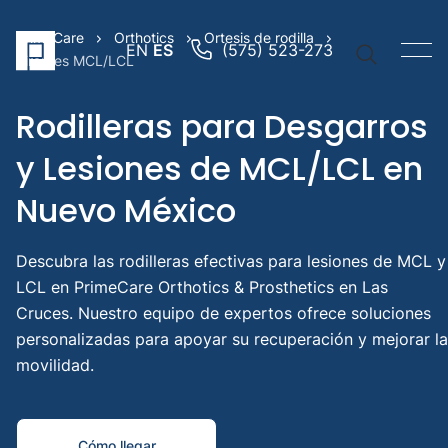
PrimeCare
Orthotics
Ortesis de rodilla
EN
ES
(575) 523-273
Tirantes MCL/LCL
Rodilleras para Desgarros
y Lesiones de MCL/LCL en
Vínculos
Nuevo México
rápidos
Brazo
Descubra las rodilleras efectivas para lesiones de MCL y
protési
LCL en PrimeCare Orthotics & Prosthetics en Las
Pierna
Cruces. Nuestro equipo de expertos ofrece soluciones
protési
personalizadas para apoyar su recuperación y mejorar la
Prótesi
movilidad.
pediátr
Búsqued
sugerida
Cómo llegar