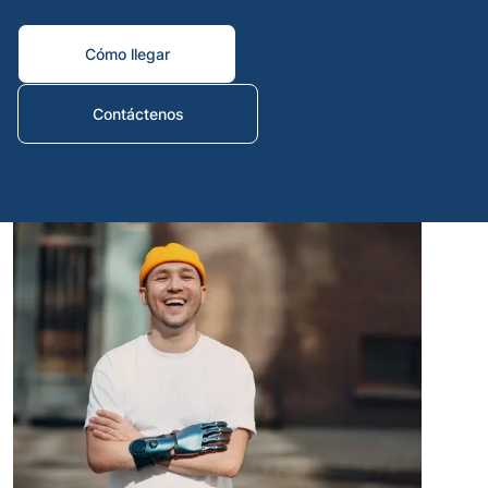
Artific
Cómo llegar
hand
Below
Knee
Contáctenos
Digit
prost