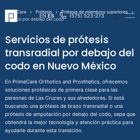
PrimeCare
Prótesis
Prótesis de miembros superiores
EN
ES
(575) 523-273
Prótesis por debajo del codo
Servicios de prótesis
transradial por debajo del
Vínculos
codo en Nuevo México
rápidos
Brazo
En PrimeCare Orthotics and Prosthetics, ofrecemos
protési
soluciones protésicas de primera clase para las
Pierna
personas de Las Cruces y sus alrededores. Si está
protési
buscando una prótesis de brazo transradial o una
Prótesi
prótesis de amputación por debajo del codo, sepa que
pediátr
obtendrá la mejor tecnología y atención práctica para
Búsqued
ayudarle durante esta transición.
sugerida