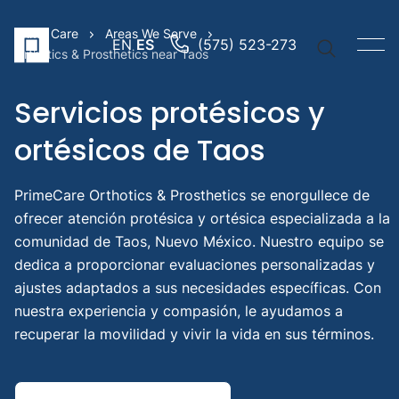
Prime Care
Areas We Serve
EN
ES
(575) 523-273
Orthotics & Prosthetics near Taos
Servicios protésicos y
ortésicos de Taos
Vínculos
PrimeCare Orthotics & Prosthetics se enorgullece de
Brazo
ofrecer atención protésica y ortésica especializada a la
protési
comunidad de Taos, Nuevo México. Nuestro equipo se
Pierna
dedica a proporcionar evaluaciones personalizadas y
protési
ajustes adaptados a sus necesidades específicas. Con
Prótesi
nuestra experiencia y compasión, le ayudamos a
pediátr
recuperar la movilidad y vivir la vida en sus términos.
Búsqued
sugerida
Metat