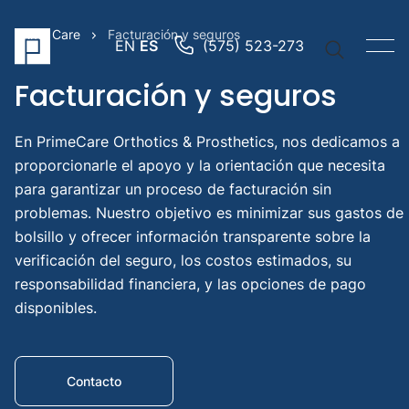
Prime Care
Facturación y seguros
EN
ES
(575) 523-273
Facturación y seguros
En PrimeCare Orthotics & Prosthetics, nos dedicamos a
proporcionarle el apoyo y la orientación que necesita
Vínculos
para garantizar un proceso de facturación sin
rápidos
problemas. Nuestro objetivo es minimizar sus gastos de
Brazo
bolsillo y ofrecer información transparente sobre la
protési
verificación del seguro, los costos estimados, su
Pierna
responsabilidad financiera, y las opciones de pago
protési
disponibles.
Prótesi
pediátr
Búsqued
Contacto
sugerida