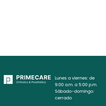
¿Cómo puedo solicitar un presupuesto?
¿Los alvéolos protésicos ajustables están
cubiertos por Medicare o por el seguro?
Lunes a viernes: de
9:00 a.m. a 5:00 p.m.
Sábado-domingo:
cerrado