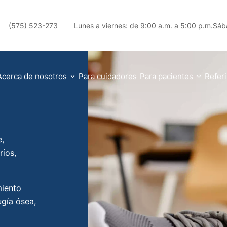
n
(575) 523-273
Lunes a viernes: de 9:00 a.m. a 5:00 p.m.
Sáb
Acerca de nosotros
Para cuidadores
Para pacientes
Referi
e,
ríos,
miento
ugía ósea,