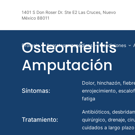
1401 S Don Roser Dr. Ste E2 Las Cruces, Nuevo
Prime Care
Condiciones
Osteomielitis Amputació
México 88011
Osteomielitis
Prótesis
Aparatos ortopédicos
Condiciones
Amputación
Dolor, hinchazón, fiebr
Síntomas:
enrojecimiento, escalof
fatiga
Antibióticos, desbrida
Tratamiento:
quirúrgico, drenaje, cir
cuidados a largo plazo