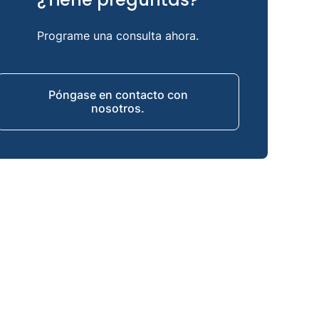
¿Cuáles son las complicaciones de la
osteomielitis?
Programe una consulta ahora.
Osteomielitis y amputación
Póngase en contacto con
nosotros.
Osteomielitis y prótesis
¿Cómo puedo reducir el riesgo de infección
ósea?