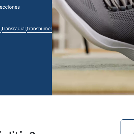
fecciones
l
transradial
transhumeral
,
,
.