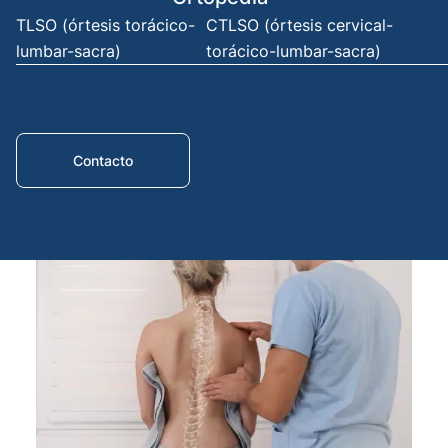
TLSO (órtesis torácico-
CTLSO (órtesis cervical-
knee
lumbar-sacra)
torácico-lumbar-sacra)
Artific
repla
Artifi
Contacto