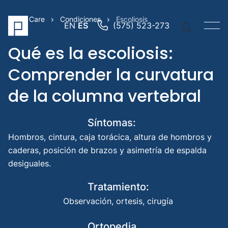
Prime Care
Condiciones
Escoliosis
EN
ES
(575) 523-273
Qué es la escoliosis:
Comprender la curvatura
de la columna vertebral
Vínculos
Brazo
Síntomas:
protési
Hombros, cintura, caja torácica, altura de hombros y
Pierna
caderas, posición de brazos y asimetría de espalda
protési
desiguales.
Prótesi
pediátr
Tratamiento:
Búsqued
Observación, ortesis, cirugía
sugerida
Ortopedia
Artific