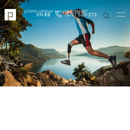
Otros
¿Cómo caminar con una prótesis?
EN
ES
(575) 523-273
PUBLISHED:
9/11/2024
POR
EDDIE ZEPEDA
Vínculos
rápidos
Brazo
protési
Pierna
protési
Prótesi
pediátr
Búsqued
sugerida