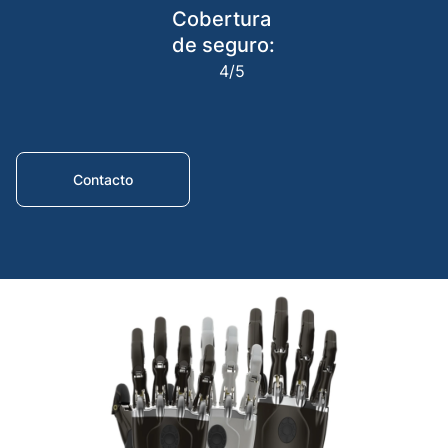
Cobertura
Cosme
de seguro:
Cover
4/5
Exarti
Contacto