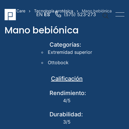
Prime Care
Tecnología protésica
Mano bebiónica
EN
ES
(575) 523-273
Mano bebiónica
Categorías:
Extremidad superior
Vínculos
Ottobock
Brazo
protési
Calificación
Pierna
protési
Rendimiento:
Prótesi
4/5
pediátr
Búsqued
Durabilidad:
sugerida
3/5
IPOP