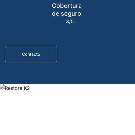
Cobertura
limbs
de seguro:
Exarti
3/5
Ampu
Contacto