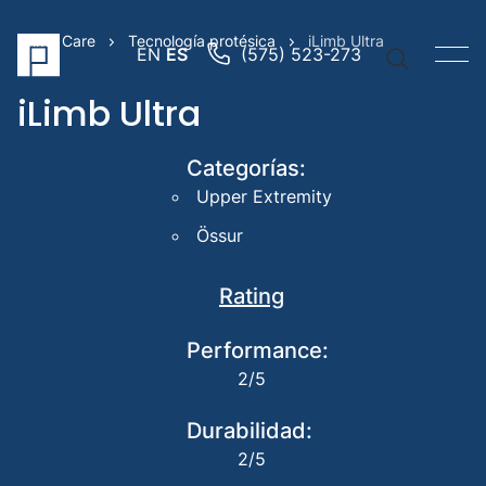
Prime Care
Tecnología protésica
iLimb Ultra
EN
ES
(575) 523-273
iLimb Ultra
Categorías:
Upper Extremity
Vínculos
rápidos
Össur
Brazo
Rating
protési
Pierna
Performance:
protési
2/5
Prótesi
pediátr
Durabilidad:
Búsqued
2/5
sugerida