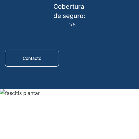
Cobertura
Ampu
de seguro:
Child
prost
1/5
Knee
prost
Contacto