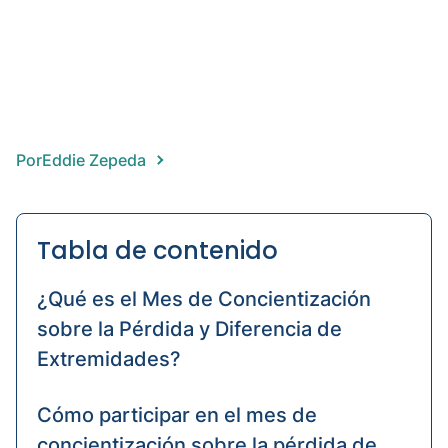
Abov
knee
amput
Hip
prost
Ortho
Por
Eddie Zepeda
devic
Tabla de contenido
¿Qué es el Mes de Concientización
sobre la Pérdida y Diferencia de
Extremidades?
Cómo participar en el mes de
concientización sobre la pérdida de