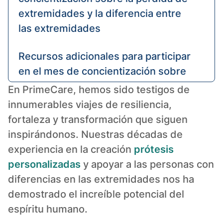
extremidades y la diferencia entre
las extremidades
Recursos adicionales para participar
en el mes de concientización sobre
la pérdida y la diferencia entre las
En PrimeCare, hemos sido testigos de
extremidades
innumerables viajes de resiliencia,
fortaleza y transformación que siguen
Pautas de participación consciente
inspirándonos. Nuestras décadas de
para implementar
experiencia en la creación
prótesis
personalizadas
y apoyar a las personas con
PrimeCare se enorgullece de
diferencias en las extremidades nos ha
potenciar las posibilidades
demostrado el increíble potencial del
espíritu humano.