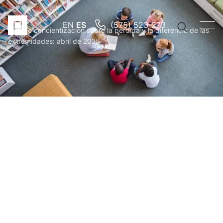
Otros
EN
ES
(575) 523-273
Mes de concientización sobre la pérdida y la diferencia de las
extremidades: abril de 2025
PUBLISHED:
1/20/2025
POR
EDDIE ZEPEDA
Vínculos
rápidos
Brazo
protési
Pierna
protési
Prótesi
pediátr
Búsqued
sugerida